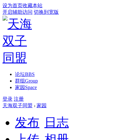
设为首页
收藏本站
开启辅助访问
切换到宽版
论坛
BBS
群组
Group
家园
Space
登录
注册
天海双子同盟
›
家园
发布
日志
上传
相册