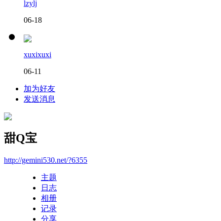
lzylj
06-18
xuxixuxi
06-11
加为好友
发送消息
甜Q宝
http://gemini530.net/?6355
主题
日志
相册
记录
分享