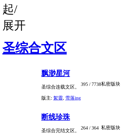
圣综合文区
飘渺星河
私密版块
395
/ 7738
圣综合连载文区。
版主:
絮靈
,
雪落ing
断线珍珠
私密版块
264
/ 364
圣综合完结文区。