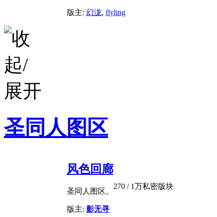
版主:
幻泷
,
flyling
圣同人图区
风色回廊
270
/
1万
私密版块
圣同人图区。
版主:
影无寻