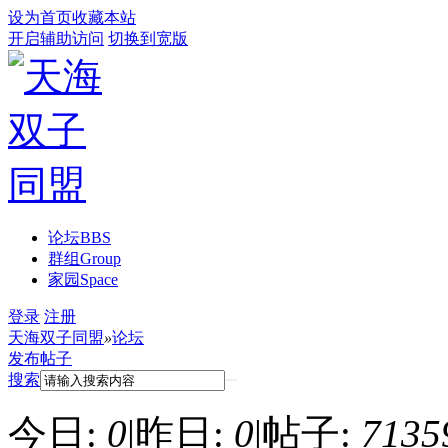
设为首页
收藏本站
开启辅助访问
切换到宽版
论坛
BBS
群组
Group
家园
Space
登录
注册
天海双子同盟
»
论坛
发布帖子
搜索
今日:
0
|
昨日:
0
|
帖子:
7135