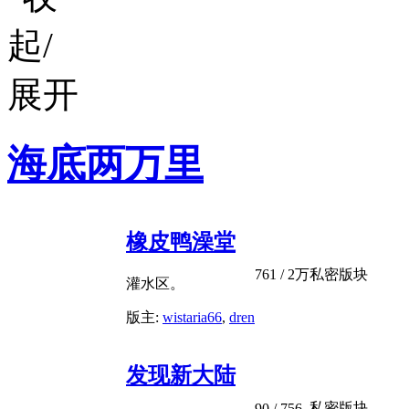
海底两万里
橡皮鸭澡堂
761
/
2万
私密版块
灌水区。
版主:
wistaria66
,
dren
发现新大陆
私密版块
90
/ 756