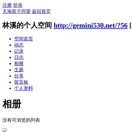
注册
登录
天海双子同盟
返回首页
林溪的个人空间
http://gemini530.net/?56
空间首页
动态
记录
日志
相册
主题
分享
留言板
个人资料
相册
没有可浏览的列表