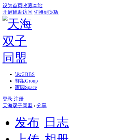
设为首页
收藏本站
开启辅助访问
切换到宽版
论坛
BBS
群组
Group
家园
Space
登录
注册
天海双子同盟
›
分享
发布
日志
上传
相册