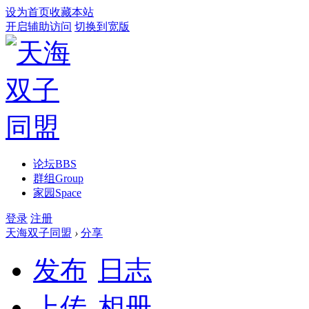
设为首页
收藏本站
开启辅助访问
切换到宽版
论坛
BBS
群组
Group
家园
Space
登录
注册
天海双子同盟
›
分享
发布
日志
上传
相册