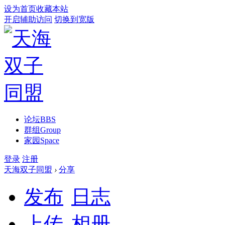
设为首页
收藏本站
开启辅助访问
切换到宽版
论坛
BBS
群组
Group
家园
Space
登录
注册
天海双子同盟
›
分享
发布
日志
上传
相册